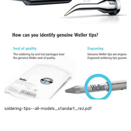
soldering-tips--all-models_standart_rez.pdf